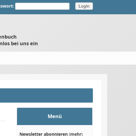
sswort:
henbuch
nlos bei uns ein
Menü
Newsletter abonnieren
(
mehr
)