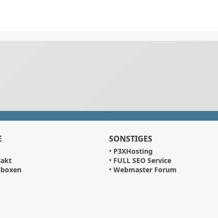
E
SONSTIGES
•
P3XHosting
akt
•
FULL SEO Service
hboxen
•
Webmaster Forum