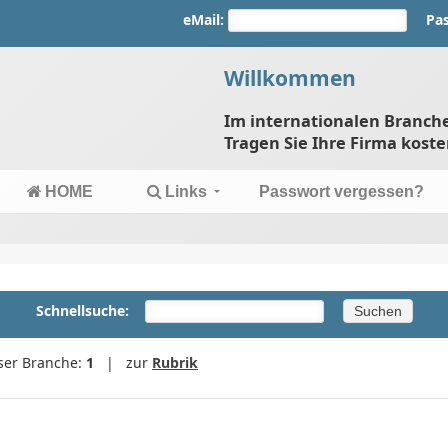
eMail:
Pa
Willkommen
Im internationalen Branc
Tragen Sie Ihre Firma koste
HOME
Links
Passwort vergessen?
Schnellsuche:
eser Branche:
1
| zur
Rubrik