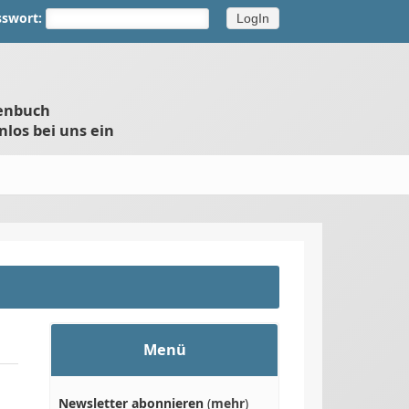
sswort:
henbuch
nlos bei uns ein
Menü
Newsletter abonnieren
(
mehr
)