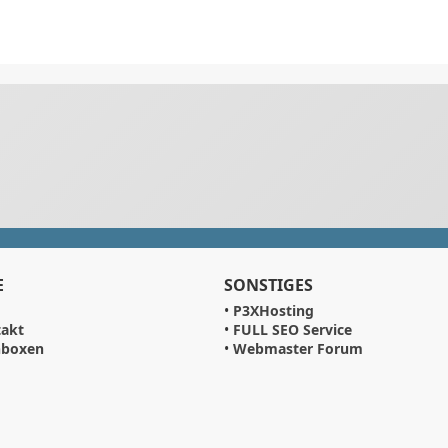
E
SONSTIGES
•
P3XHosting
akt
•
FULL SEO Service
hboxen
•
Webmaster Forum